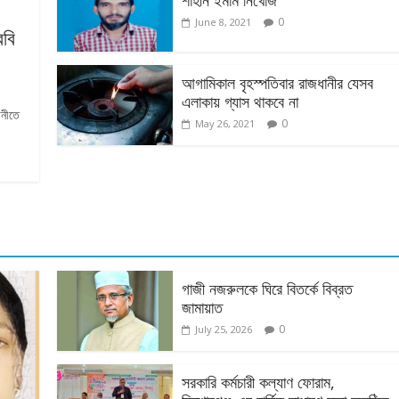
শাহীন ইমাম নিখোঁজ
0
June 8, 2021
ববি
আগামিকাল বৃহস্পতিবার রাজধানীর যেসব
এলাকায় গ্যাস থাকবে না
ানীতে
0
May 26, 2021
গাজী নজরুলকে ঘিরে বিতর্কে বিব্রত
জামায়াত
0
July 25, 2026
সরকারি কর্মচারী কল্যাণ ফোরাম,