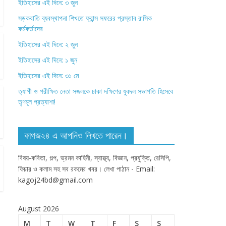
ইতিহাসের এই দিনে: ৩ জুন
সড়কবাতি ব্যবস্থাপনা শিখতে ফ্রান্স সফরের প্রস্তাব রাসিক
কর্মকর্তাদের
ইতিহাসের এই দিনে: ২ জুন
ইতিহাসের এই দিনে: ১ জুন
ইতিহাসের এই দিনে: ৩১ মে
ত্যাগী ও পরীক্ষিত নেতা সজলকে ঢাকা দক্ষিণের যুবদল সভাপতি হিসেবে
তৃণমূল প্রত্যাশা!
কাগজ২৪ এ আপনিও লিখতে পারেন।
বিষয়-কবিতা, গল্প, ভ্রমন কাহিনী, স্বাস্থ্য, বিজ্ঞান, প্রযুক্তি, রেসিপি,
ফিচার ও কলাম সহ সব রকমের খবর। লেখা পাঠান - Email:
kagoj24bd@gmail.com
August 2026
M
T
W
T
F
S
S