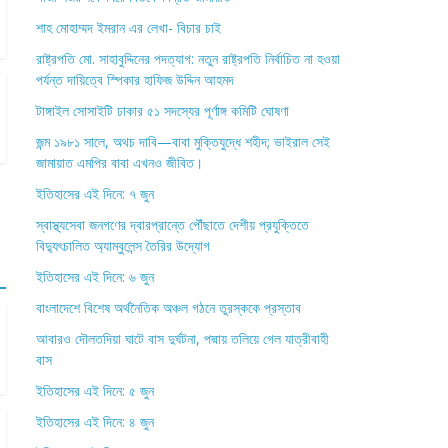
শাহ মোহাম্মদ ইমরান এর লেখা- বিচার চাই
রাষ্ট্রপতি মো. সাহাবুদ্দিনের পদত্যাগ: নতুন রাষ্ট্রপতি নির্বাচিত না হওয়া
পর্যন্ত দায়িত্বে স্পিকার হাফিজ উদ্দিন আহমদ
টাঙ্গাইল সোসাইটি ঢাকার ৫১ সদস্যের পূর্ণাঙ্গ কমিটি ঘোষণা
জন্ম ১৯৮১ সালে, অথচ দাবি—বাবা মুক্তিযুদ্ধে শহীদ; ভাইরাল সেই
জামায়াত এমপির বাবা এখনও জীবিত।
ইতিহাসের এই দিনে: ৭ জুন
স্বাস্থ্যসেবা জনগণের দ্বারপ্রান্তে পৌঁছাতে দেশীয় প্রযুক্তিতে
বিদ্যুৎচালিত অ্যাম্বুলেন্স তৈরির উদ্যোগ
ইতিহাসের এই দিনে: ৬ জুন
বাংলাদেশে বিশেষ অর্থনৈতিক অঞ্চল গঠনে তুরস্ককে প্রস্তাব
আবারও দৌলতদিয়া ঘাটে বাস দুর্ঘটনা, পদ্মায় তলিয়ে গেল যাত্রীবাহী
বাস
ইতিহাসের এই দিনে: ৫ জুন
ইতিহাসের এই দিনে: ৪ জুন