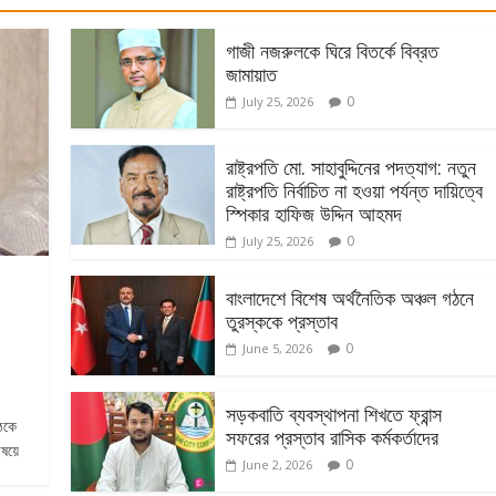
গাজী নজরুলকে ঘিরে বিতর্কে বিব্রত
জামায়াত
0
July 25, 2026
রাষ্ট্রপতি মো. সাহাবুদ্দিনের পদত্যাগ: নতুন
রাষ্ট্রপতি নির্বাচিত না হওয়া পর্যন্ত দায়িত্বে
স্পিকার হাফিজ উদ্দিন আহমদ
0
July 25, 2026
বাংলাদেশে বিশেষ অর্থনৈতিক অঞ্চল গঠনে
তুরস্ককে প্রস্তাব
0
June 5, 2026
সড়কবাতি ব্যবস্থাপনা শিখতে ফ্রান্স
ঠকে
সফরের প্রস্তাব রাসিক কর্মকর্তাদের
িষয়ে
0
June 2, 2026