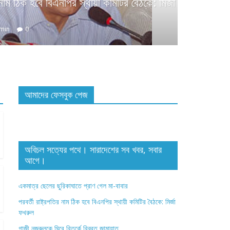
র নাম ঠিক হবে বিএনপির স্থায়ী কমিটির বৈঠকে: মির্জা
খুলনা বিভাগ
min
0
গাজী নজরুল
াব প্রাপ্ত বীর মুক্তিযোদ্ধারা
July 25, 20
admin
0
আমাদের ফেসবুক পেজ
অবিচল সত্যের পথে। সারাদেশের সব খবর, সবার
আগে।
একমাত্র ছেলের ছুরিকাঘাতে প্রাণ গেল মা-বাবার
পরবর্তী রাষ্ট্রপতির নাম ঠিক হবে বিএনপির স্থায়ী কমিটির বৈঠকে: মির্জা
ফখরুল
গাজী নজরুলকে ঘিরে বিতর্কে বিব্রত জামায়াত