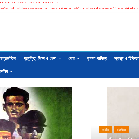
হ মোহাম্মদ ইমরান এর লেখা- বিচার চাই
্ট্রপতি মো. সাহাবুদ্দিনের পদত্যাগ: নতুন রাষ্ট্রপতি নির্বাচিত না হওয়া পর্যন্ত দায়িত্বে স্পিক
মাত্র ছেলের ছুরিকাঘাতে প্রাণ গেল মা-বাবার
র্তী রাষ্ট্রপতির নাম ঠিক হবে বিএনপির স্থায়ী কমিটির বৈঠকে: মির্জা ফখরুল
জী নজরুলকে ঘিরে বিতর্কে বিব্রত জামায়াত
আন্তর্জাতিক
প্রযুক্তি, শিক্ষা ও পেশা
খেলা
ব্যবসা-বাণিজ্য
স্বাস্থ্য ও চিকিৎস
াদকীয়
জাতীয়
রাজনীতি