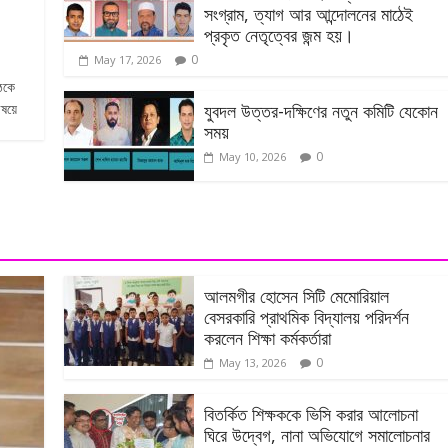
সংগ্রাম, ত্যাগ আর আন্দোলনের মাঠেই
প্রকৃত নেতৃত্বের জন্ম হয়।
0
May 17, 2026
ঠকে
যুবদল উত্তর-দক্ষিণের নতুন কমিটি যেকোন
িষয়ে
সময়
0
May 10, 2026
আলমগীর হোসেন সিটি মেমোরিয়াল
বেসরকারি প্রাথমিক বিদ্যালয় পরিদর্শন
করলেন শিক্ষা কর্মকর্তারা
0
May 13, 2026
বিতর্কিত শিক্ষককে ভিসি করার আলোচনা
ঘিরে উদ্বেগ, নানা অভিযোগে সমালোচনার