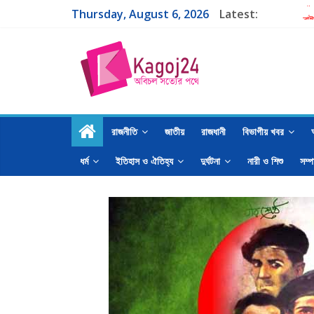
Thursday, August 6, 2026
Latest:
শা
রাষ
এক
পরব
গা
রাজনীতি
জাতীয়
রাজধানী
বিভাগীয় খবর
ধর্ম
ইতিহাস ও ঐতিহ্য
দুর্ঘটনা
নারী ও শিশু
সম্প