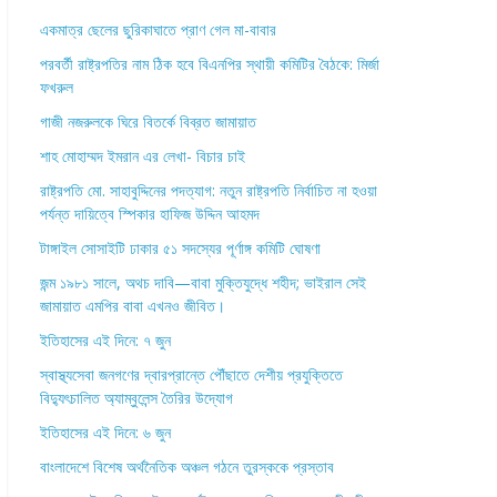
একমাত্র ছেলের ছুরিকাঘাতে প্রাণ গেল মা-বাবার
পরবর্তী রাষ্ট্রপতির নাম ঠিক হবে বিএনপির স্থায়ী কমিটির বৈঠকে: মির্জা
ফখরুল
গাজী নজরুলকে ঘিরে বিতর্কে বিব্রত জামায়াত
শাহ মোহাম্মদ ইমরান এর লেখা- বিচার চাই
রাষ্ট্রপতি মো. সাহাবুদ্দিনের পদত্যাগ: নতুন রাষ্ট্রপতি নির্বাচিত না হওয়া
পর্যন্ত দায়িত্বে স্পিকার হাফিজ উদ্দিন আহমদ
টাঙ্গাইল সোসাইটি ঢাকার ৫১ সদস্যের পূর্ণাঙ্গ কমিটি ঘোষণা
জন্ম ১৯৮১ সালে, অথচ দাবি—বাবা মুক্তিযুদ্ধে শহীদ; ভাইরাল সেই
জামায়াত এমপির বাবা এখনও জীবিত।
ইতিহাসের এই দিনে: ৭ জুন
স্বাস্থ্যসেবা জনগণের দ্বারপ্রান্তে পৌঁছাতে দেশীয় প্রযুক্তিতে
বিদ্যুৎচালিত অ্যাম্বুলেন্স তৈরির উদ্যোগ
ইতিহাসের এই দিনে: ৬ জুন
বাংলাদেশে বিশেষ অর্থনৈতিক অঞ্চল গঠনে তুরস্ককে প্রস্তাব