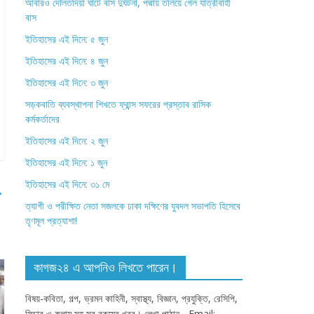
আবারও দৌলতদিয়া ঘাটে বাস দুর্ঘটনা, পদ্মায় তলিয়ে গেল যাত্রীবাহী
বাস
ইতিহাসের এই দিনে: ৫ জুন
ইতিহাসের এই দিনে: ৪ জুন
ইতিহাসের এই দিনে: ৩ জুন
সড়কবাতি ব্যবস্থাপনা শিখতে ফ্রান্স সফরের প্রস্তাব রাসিক
কর্মকর্তাদের
ইতিহাসের এই দিনে: ২ জুন
ইতিহাসের এই দিনে: ১ জুন
ইতিহাসের এই দিনে: ৩১ মে
→
ত্যাগী ও পরীক্ষিত নেতা সজলকে ঢাকা দক্ষিণের যুবদল সভাপতি হিসেবে
তৃণমূল প্রত্যাশা!
কাগজ২৪ এ আপনিও লিখতে পারেন।
বিষয়-কবিতা, গল্প, ভ্রমন কাহিনী, স্বাস্থ্য, বিজ্ঞান, প্রযুক্তি, রেসিপি,
ফিচার ও কলাম সহ সব রকমের খবর। লেখা পাঠান - Email: