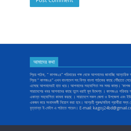
আমাদের কথা
প্রিয় পাঠক, " কাগজ২৪” পরিবারের পক্ষ থেকে আপনাদের জানাচ্ছি আন্তরিক
প্রিয় “ কাগজ২৪” এখন বাংলাদেশ সহ বিশ্ব বাংলা পাঠকের কাছে পৌঁছাতে পে
এসেছে আপনাদেরই হাত ধরে। আপনাদের সহযোগিতা সব সময় কাম্য। 'কাগজ ২
সারাদেশের খবর আপনাদের কাছে তুলে ধরাই মূল উদ্দেশ্য । কাগজ২৪ পরিবা
একান্ত সহযোগিতা কামনা করছে । সারাদেশে সকল জেলা ও উপজেলা এবং ইউন
একজন করে সংবাদকর্মী নিয়োগ করা হবে। আগ্রহী পুরুষ/মহিলা প্রার্থীরা সদ্য ত
বৃত্তান্ত ই-মেইল এ পাঠাতে পারেন। E-mail: kagoj24bd@gmail.