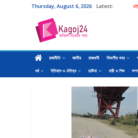
Thursday, August 6, 2026
Latest:
রাষ
এক
পরব
গা
শা
রাজনীতি
জাতীয়
রাজধানী
বিভাগীয় খবর
ধর্ম
ইতিহাস ও ঐতিহ্য
দুর্ঘটনা
নারী ও শিশু
সম্প