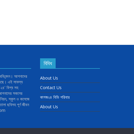
বিবিধ
 অভিনন্দন। আপনাদের
About Us
রেছে। এই সাফল্য
৪' বিশ্ব সহ
Contact Us
র আপনাদের সকলের
কাগজ২৪ বিডি পরিবার
িয়ন, স্কুল ও কলেজে
োলা ছবিসহ পূর্ণ জীবন
About Us
com