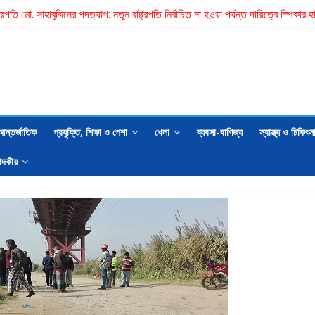
্ট্রপতি মো. সাহাবুদ্দিনের পদত্যাগ: নতুন রাষ্ট্রপতি নির্বাচিত না হওয়া পর্যন্ত দায়িত্বে স্পিক
মাত্র ছেলের ছুরিকাঘাতে প্রাণ গেল মা-বাবার
র্তী রাষ্ট্রপতির নাম ঠিক হবে বিএনপির স্থায়ী কমিটির বৈঠকে: মির্জা ফখরুল
জী নজরুলকে ঘিরে বিতর্কে বিব্রত জামায়াত
হ মোহাম্মদ ইমরান এর লেখা- বিচার চাই
আন্তর্জাতিক
প্রযুক্তি, শিক্ষা ও পেশা
খেলা
ব্যবসা-বাণিজ্য
স্বাস্থ্য ও চিকিৎস
াদকীয়