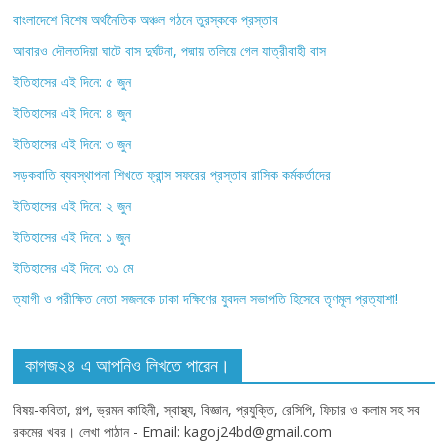
বাংলাদেশে বিশেষ অর্থনৈতিক অঞ্চল গঠনে তুরস্ককে প্রস্তাব
আবারও দৌলতদিয়া ঘাটে বাস দুর্ঘটনা, পদ্মায় তলিয়ে গেল যাত্রীবাহী বাস
ইতিহাসের এই দিনে: ৫ জুন
ইতিহাসের এই দিনে: ৪ জুন
ইতিহাসের এই দিনে: ৩ জুন
সড়কবাতি ব্যবস্থাপনা শিখতে ফ্রান্স সফরের প্রস্তাব রাসিক কর্মকর্তাদের
ইতিহাসের এই দিনে: ২ জুন
ইতিহাসের এই দিনে: ১ জুন
ইতিহাসের এই দিনে: ৩১ মে
ত্যাগী ও পরীক্ষিত নেতা সজলকে ঢাকা দক্ষিণের যুবদল সভাপতি হিসেবে তৃণমূল প্রত্যাশা!
কাগজ২৪ এ আপনিও লিখতে পারেন।
বিষয়-কবিতা, গল্প, ভ্রমন কাহিনী, স্বাস্থ্য, বিজ্ঞান, প্রযুক্তি, রেসিপি, ফিচার ও কলাম সহ সব
রকমের খবর। লেখা পাঠান - Email: kagoj24bd@gmail.com