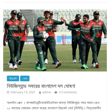
ক্রিকেট
খেলা
নিউজিল্যান্ড সফরের বাংলাদেশ দল ঘোষণা
February 19, 2021
admin
0 Comments
অনলাইন ডেক্স । কাগজটোয়েন্টিফোরবিডিডটকম আসন্ন নিউজিল্যান্ড সফর সামনে রেখে
২০ সদস্যের স্কোয়াড ঘোষণা করেছে বাংলাদেশ ক্রিকেট বোর্ড (বিসিবি)। পিতৃত্বকালীন