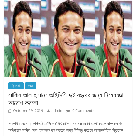
ক্রিকেট
খেলা
সাকিব আল হাসান: আইসিসি দুই বছরের জন্য নিষেধাজ্ঞা
আরোপ করলো
October 29, 2019
admin
0 Comments
অনলাইন ডেক্স । কাগজটোয়েন্টিফোরবিডিডটকম সব ধরনের ক্রিকেট থেকে বাংলাদেশের
অধিনায়ক সাকিব আল হাসানকে দুই বছরের জন্য নিষিদ্ধ করেছে আন্তর্জাতিক ক্রিকেট