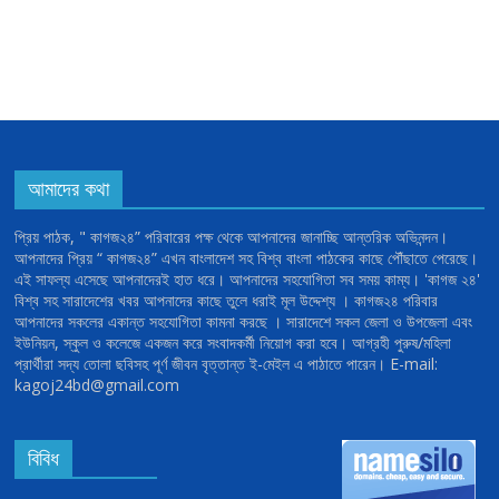
আমাদের কথা
প্রিয় পাঠক, " কাগজ২৪” পরিবারের পক্ষ থেকে আপনাদের জানাচ্ছি আন্তরিক অভিনন্দন।
আপনাদের প্রিয় “ কাগজ২৪” এখন বাংলাদেশ সহ বিশ্ব বাংলা পাঠকের কাছে পৌঁছাতে পেরেছে।
এই সাফল্য এসেছে আপনাদেরই হাত ধরে। আপনাদের সহযোগিতা সব সময় কাম্য। 'কাগজ ২৪'
বিশ্ব সহ সারাদেশের খবর আপনাদের কাছে তুলে ধরাই মূল উদ্দেশ্য । কাগজ২৪ পরিবার
আপনাদের সকলের একান্ত সহযোগিতা কামনা করছে । সারাদেশে সকল জেলা ও উপজেলা এবং
ইউনিয়ন, স্কুল ও কলেজে একজন করে সংবাদকর্মী নিয়োগ করা হবে। আগ্রহী পুরুষ/মহিলা
প্রার্থীরা সদ্য তোলা ছবিসহ পূর্ণ জীবন বৃত্তান্ত ই-মেইল এ পাঠাতে পারেন। E-mail:
kagoj24bd@gmail.com
বিবিধ