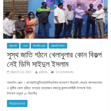
ক্রিকেট
খেলা
বিভাগীয় খবর
রাজশাহী বিভাগ
সুস্থ জাতি গঠনে খেলাধুলার কোন বিকল্প
নেই ডিসি সাইদুল ইসলাম
March 24, 2021
admin
0 Comments
অনলাইন ডেক্স । কাগজটোয়েন্টিফোরবিডিডটকম বাংলাদেশ ক্রিকেট বোর্ডের ব্যবস্থাপনায়
ও কুষ্টিয়া জেলা ক্রীড়া সংস্থার আয়োজনে বঙ্গবন্ধু জন্মশতবার্ষিকী উপলক্ষে ইয়াং
টাইগার্স অনূর্ধ্ব ১৮ বিভাগীয়
Read more