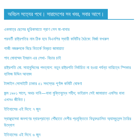
অবিচল সত্যের পথে। সারাদেশের সব খবর, সবার আগে।
একমাত্র ছেলের ছুরিকাঘাতে প্রাণ গেল মা-বাবার
পরবর্তী রাষ্ট্রপতির নাম ঠিক হবে বিএনপির স্থায়ী কমিটির বৈঠকে: মির্জা ফখরুল
গাজী নজরুলকে ঘিরে বিতর্কে বিব্রত জামায়াত
শাহ মোহাম্মদ ইমরান এর লেখা- বিচার চাই
রাষ্ট্রপতি মো. সাহাবুদ্দিনের পদত্যাগ: নতুন রাষ্ট্রপতি নির্বাচিত না হওয়া পর্যন্ত দায়িত্বে স্পিকার
হাফিজ উদ্দিন আহমদ
টাঙ্গাইল সোসাইটি ঢাকার ৫১ সদস্যের পূর্ণাঙ্গ কমিটি ঘোষণা
জন্ম ১৯৮১ সালে, অথচ দাবি—বাবা মুক্তিযুদ্ধে শহীদ; ভাইরাল সেই জামায়াত এমপির বাবা
এখনও জীবিত।
ইতিহাসের এই দিনে: ৭ জুন
স্বাস্থ্যসেবা জনগণের দ্বারপ্রান্তে পৌঁছাতে দেশীয় প্রযুক্তিতে বিদ্যুৎচালিত অ্যাম্বুলেন্স তৈরির
উদ্যোগ
ইতিহাসের এই দিনে: ৬ জুন