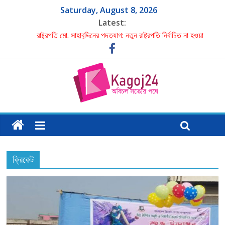
Saturday, August 8, 2026
Latest:
রাষ্ট্রপতি মো. সাহাবুদ্দিনের পদত্যাগ: নতুন রাষ্ট্রপতি নির্বাচিত না হওয়া
পর্যন্ত দায়িত্বে স্পিকার হাফিজ উদ্দিন আহমদ
একমাত্র ছেলের ছুরিকাঘাতে প্রাণ গেল মা-বাবার
পরবর্তী রাষ্ট্রপতির নাম ঠিক হবে বিএনপির স্থায়ী কমিটির বৈঠকে: মির্জা
ফখরুল
গাজী নজরুলকে ঘিরে বিতর্কে বিব্রত জামায়াত
শাহ মোহাম্মদ ইমরান এর লেখা- বিচার চাই
ক্রিকেট