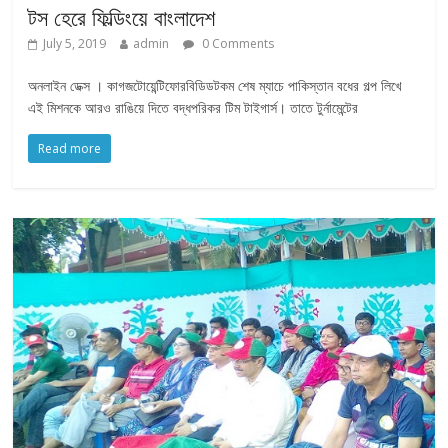
টস হেরে ফিল্ডিংয়ে বাংলাদেশ
July 5, 2019
admin
0 Comments
অনলাইন ডেক্স । কাগজটোয়েন্টিফোরবিডিডটকম শেষ ম্যাচে পাকিস্তান বধের গল্প লিখে
এই মিশনকে আরও রাঙিয়ে দিতে বদ্ধপরিকর টিম টাইগার্স। তাতে টুর্নামেন্টের
Read more