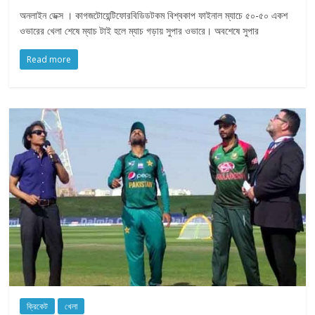
অনলাইন ডেক্স । কাগজটোয়েন্টিফোরবিডিডটকম বিশ্বকাপ ফাইনাল ম্যাচে ৫০-৫০ একশ
ওভারের খেলা শেষে ম্যাচ টাই হলে ম্যাচ গড়ায় সুপার ওভারে। অবশেষে সুপার
Read more
ক্রিকেট
খেলা