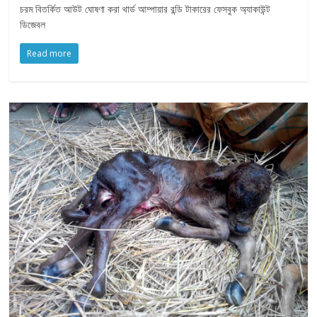
চরম বিতর্কিত আউট ঘোষণা করা থার্ড আম্পায়ার রন্ডি টাকারের ফেসবুক অ্যাকাউন্ট
ডিজেবল
Read more