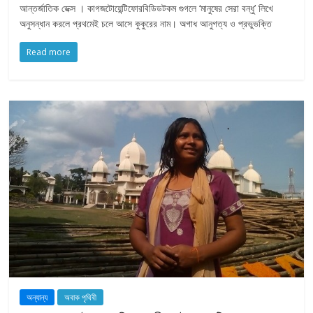
আন্তর্জাতিক ডেক্স । কাগজটোয়েন্টিফোরবিডিডটকম গুগলে ‘মানুষের সেরা বন্ধু’ লিখে
অনুসন্ধান করলে প্রথমেই চলে আসে কুকুরের নাম। অগাধ আনুগত্য ও প্রভুভক্তি
Read more
অন্যান্য
অবাক পৃথিবী