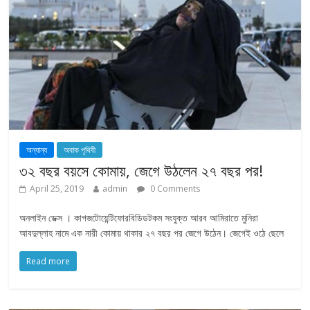
অন্যান্য
অবাক পৃথিবী
৩২ বছর বয়সে কোমায়, জেগে উঠলেন ২৭ বছর পর!
April 25, 2019
admin
0 Comments
অনলাইন ডেক্স । কাগজটোয়েন্টিফোরবিডিডটকম সংযুক্ত আরব আমিরাতে মুনিরা
আবদুল্লাহ নামে এক নারী কোমায় থাকার ২৭ বছর পর জেগে উঠেন। জেগেই ওঠে ছেলে
Read more