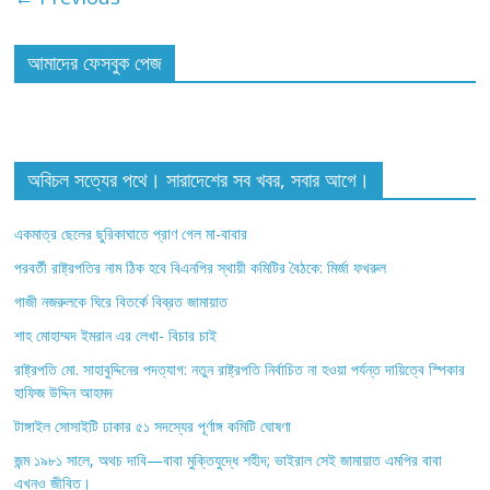
আমাদের ফেসবুক পেজ
অবিচল সত্যের পথে। সারাদেশের সব খবর, সবার আগে।
একমাত্র ছেলের ছুরিকাঘাতে প্রাণ গেল মা-বাবার
পরবর্তী রাষ্ট্রপতির নাম ঠিক হবে বিএনপির স্থায়ী কমিটির বৈঠকে: মির্জা ফখরুল
গাজী নজরুলকে ঘিরে বিতর্কে বিব্রত জামায়াত
শাহ মোহাম্মদ ইমরান এর লেখা- বিচার চাই
রাষ্ট্রপতি মো. সাহাবুদ্দিনের পদত্যাগ: নতুন রাষ্ট্রপতি নির্বাচিত না হওয়া পর্যন্ত দায়িত্বে স্পিকার
হাফিজ উদ্দিন আহমদ
টাঙ্গাইল সোসাইটি ঢাকার ৫১ সদস্যের পূর্ণাঙ্গ কমিটি ঘোষণা
জন্ম ১৯৮১ সালে, অথচ দাবি—বাবা মুক্তিযুদ্ধে শহীদ; ভাইরাল সেই জামায়াত এমপির বাবা
এখনও জীবিত।