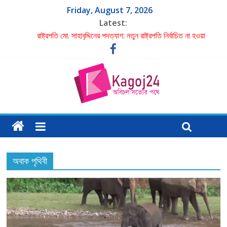
Friday, August 7, 2026
Latest:
রাষ্ট্রপতি মো. সাহাবুদ্দিনের পদত্যাগ: নতুন রাষ্ট্রপতি নির্বাচিত না হওয়া
পর্যন্ত দায়িত্বে স্পিকার হাফিজ উদ্দিন আহমদ
একমাত্র ছেলের ছুরিকাঘাতে প্রাণ গেল মা-বাবার
পরবর্তী রাষ্ট্রপতির নাম ঠিক হবে বিএনপির স্থায়ী কমিটির বৈঠকে: মির্জা
ফখরুল
গাজী নজরুলকে ঘিরে বিতর্কে বিব্রত জামায়াত
শাহ মোহাম্মদ ইমরান এর লেখা- বিচার চাই
অবাক পৃথিবী