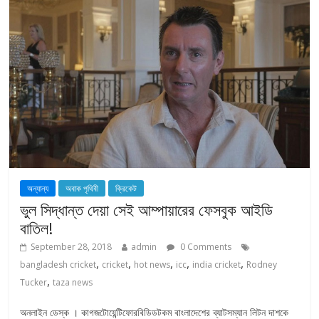
অন্যান্য
অবাক পৃথিবী
ক্রিকেট
ভুল সিদ্ধান্ত দেয়া সেই আম্পায়ারের ফেসবুক আইডি
বাতিল!
September 28, 2018
admin
0 Comments
,
,
,
,
,
bangladesh cricket
cricket
hot news
icc
india cricket
Rodney
,
Tucker
taza news
অনলাইন ডেস্ক । কাগজটোয়েন্টিফোরবিডিডটকম বাংলাদেশের ব্যাটসম্যান লিটন দাশকে