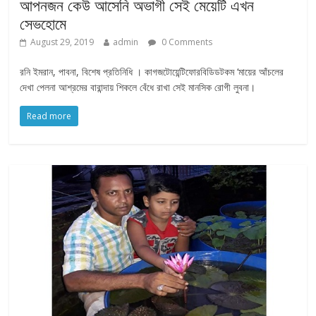
আপনজন কেউ আসেনি অভাগী সেই মেয়েটি এখন
সেভহোমে
August 29, 2019
admin
0 Comments
রনি ইমরান, পাবনা, বিশেষ প্রতিনিধি । কাগজটোয়েন্টিফোরবিডিডটকম ‘মায়ের আঁচলের
দেখা পেলনা আশ্রমের বারান্দায় শিকলে বেঁধে রাখা সেই মানসিক রোগী লুবনা।
Read more