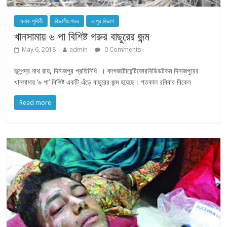
অবাক পৃথিবী
বিভাগীয় খবর
রংপুর বিভাগ
খানসামায় ৬ পা বিশিষ্ট গরুর বাছুরের জন্ম
May 6, 2018
admin
0 Comments
ভূপেন্দ্র নাথ রায়, দিনাজপুর প্রতিনিধি । কাগজটোয়েন্টিফোরবিডিডটকম দিনাজপুরের
খানসামায় ‘৬ পা’ বিশিষ্ট একটি এঁড়ে বাছুরের জন্ম হয়েছে। গতকাল রবিবার বিকেল
Read more