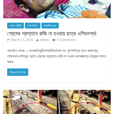
অবাক পৃথিবী
ঢাকা বিভাগ
বিভাগীয় খবর
প্রেমের প্রস্তাবে রাজি না হওয়ায় ছাত্র এসিডদগ্ধ!
March 17, 2018
admin
0 Comments
অনলাইন ডেস্ক । কাগজটোয়েন্টিফোরবিডিডটকম গত বৃহস্পতিবার রাতে জামালপুর
পৌরসভার রশিদপুর গ্রামে প্রেমের প্রস্তাবে রাজি না হওয়ায় কলেজছাত্র মাহমুদুল হাসান
মারুফ
Read more