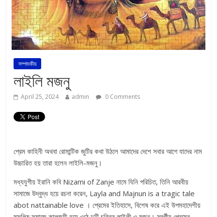
সম্পাদকীয়
লাইলি মজনু
April 25, 2024
admin
0 Comments
প্রেম কাহিনী অথবা রোমান্টিক জুটির কথা উঠলে আমাদের দেশে সবার আগে যাদের নাম
উচ্চারিত হয় তারা হলেন লাইলি-মজনু।
মধ্যযুগীয় ইরানি কবি Nizami of Zanje নামে যিনি পরিচিত, তিনি আরবীয়
সামাজে উদ্বুদ্ধ হয়ে রচনা করেন, Layla and Majnun is a tragic tale
abot nattainable love । প্রেমের ইতিহাসে, বিশেষ করে এই উপমহাদেশীয়
মুসলিম সমাজে কালজয়ী হয়ে ওঠে দুটি চরিত্র লাইলী ও মজনু। স্বর্গীয় প্রেমের