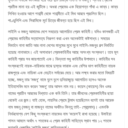
প্রতীক মানা হয় এই জুটিকে। অধরা প্রেমের এক বিয়োগন্ত গাঁথা এ কাব্য। কাব্য
লিখিত হওয়ার আগে শতাব্দী থেকে শতাব্দীতে এই মিথ আরবে প্রচলিত ছিল।
পাণ্ডুলিপি এবং সিরামিকে মূর্ত চিত্রে জীবন্ত হয়ে ছিল এই মিথ।
লাইলি ও মজনু আমাদের দেশে সবচেয়ে আলোচিত প্রেম কাহিনী। যদিও কালজয়ী এই
প্রেমের কাহিনীর সত্যাসত্য নিরূপণ করা এখন অনেকটাই কষ্টসাধ্য। সময়ের
বিবর্তনে নানা জাতি আর নানা দেশের মানুষের মুখে মুখে লাইলি-মজনুর গল্প বিবর্তিত
হয়েছে নানাভাবে। এই অসাধারণ প্রেমকাহিনীর আছে অসংখ্য সংস্করণ। তবে মূল
কাহিনী প্রায় সব জায়গাতেই এক। ভিন্নতা শুধু কাহিনীর উপাদানে। কাহিনীর সব
সংস্করণেই নায়ক-নায়িকার মাঝে দুস্তর ফারাক এবং বেশির ভাগ কাহিনীতে নায়ক
রাজপুত্র এবং নায়িকা এক বেদুইন সর্দারের মেয়ে। আর লক্ষ্য করার মতো বিষয়টি
হচ্ছে, মজনু তার ‘মজনু’ নামে যুগে যুগে দুনিয়াজুড়ে আলোচিত হলেও অনেক
ইতিহাসবিদ মনে করেন ‘মজনু’ তার আসল নাম নয়। কয়েস (কায়েস) বিন ওমর
নামের প্রাচীন আরবের বিখ্যাত এক কবি তিনি। তার জীবনের প্রেমকাহিনীর ছায়া
থেকেই এর জন্ম। যাই হোক, লায়লির প্রেমে উন্মাদ হয়েছিলেন বলেই তার আরেক
নাম মজনু (মজনু বা মাজনুন নামের অর্থটাও কিন্তু তাই- প্রেমন্মাদ)। এমনকি
নির্ভরযোগ্য বেশ কিছু সংস্করণে নায়কের নাম ‘কয়েস’ই রাখা হয়েছে। উমাইয়া
শাসন আমলে অর্থাৎ ৭ শতকের এ প্রেম কাহিনী সাহিত্যে স্থান পায় ১২ শতকে
মহাকবি নেজামির ‘লাইলি মজনু’ সাহিত্যকর্মে।