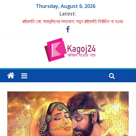
Thursday, August 6, 2026
Latest:
রাষ্ট্রপতি মো. সাহাবুদ্দিনের পদত্যাগ: নতুন রাষ্ট্রপতি নির্বাচিত না হওয়া
পর্যন্ত দায়িত্বে স্পিকার হাফিজ উদ্দিন আহমদ
একমাত্র ছেলের ছুরিকাঘাতে প্রাণ গেল মা-বাবার
পরবর্তী রাষ্ট্রপতির নাম ঠিক হবে বিএনপির স্থায়ী কমিটির বৈঠকে: মির্জা
ফখরুল
গাজী নজরুলকে ঘিরে বিতর্কে বিব্রত জামায়াত
শাহ মোহাম্মদ ইমরান এর লেখা- বিচার চাই