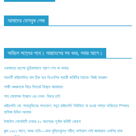
আমাদের ফেসবুক পেজ
অবিচল সত্যের পথে। সারাদেশের সব খবর, সবার আগে।
একমাত্র ছেলের ছুরিকাঘাতে প্রাণ গেল মা-বাবার
পরবর্তী রাষ্ট্রপতির নাম ঠিক হবে বিএনপির স্থায়ী কমিটির বৈঠকে: মির্জা ফখরুল
গাজী নজরুলকে ঘিরে বিতর্কে বিব্রত জামায়াত
শাহ মোহাম্মদ ইমরান এর লেখা- বিচার চাই
রাষ্ট্রপতি মো. সাহাবুদ্দিনের পদত্যাগ: নতুন রাষ্ট্রপতি নির্বাচিত না হওয়া পর্যন্ত দায়িত্বে স্পিকার
হাফিজ উদ্দিন আহমদ
টাঙ্গাইল সোসাইটি ঢাকার ৫১ সদস্যের পূর্ণাঙ্গ কমিটি ঘোষণা
জন্ম ১৯৮১ সালে, অথচ দাবি—বাবা মুক্তিযুদ্ধে শহীদ; ভাইরাল সেই জামায়াত এমপির বাবা