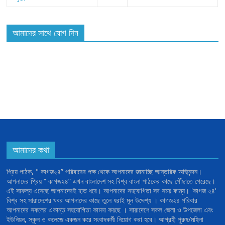
আমাদের সাথে যোগ দিন
আমাদের কথা
প্রিয় পাঠক, " কাগজ২৪” পরিবারের পক্ষ থেকে আপনাদের জানাচ্ছি আন্তরিক অভিনন্দন।
আপনাদের প্রিয় “ কাগজ২৪” এখন বাংলাদেশ সহ বিশ্ব বাংলা পাঠকের কাছে পৌঁছাতে পেরেছে।
এই সাফল্য এসেছে আপনাদেরই হাত ধরে। আপনাদের সহযোগিতা সব সময় কাম্য। 'কাগজ ২৪'
বিশ্ব সহ সারাদেশের খবর আপনাদের কাছে তুলে ধরাই মূল উদ্দেশ্য । কাগজ২৪ পরিবার
আপনাদের সকলের একান্ত সহযোগিতা কামনা করছে । সারাদেশে সকল জেলা ও উপজেলা এবং
ইউনিয়ন, স্কুল ও কলেজে একজন করে সংবাদকর্মী নিয়োগ করা হবে। আগ্রহী পুরুষ/মহিলা