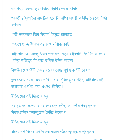
একমাত্র ছেলের ছুরিকাঘাতে প্রাণ গেল মা-বাবার
পরবর্তী রাষ্ট্রপতির নাম ঠিক হবে বিএনপির স্থায়ী কমিটির বৈঠকে: মির্জা
ফখরুল
গাজী নজরুলকে ঘিরে বিতর্কে বিব্রত জামায়াত
শাহ মোহাম্মদ ইমরান এর লেখা- বিচার চাই
রাষ্ট্রপতি মো. সাহাবুদ্দিনের পদত্যাগ: নতুন রাষ্ট্রপতি নির্বাচিত না হওয়া
পর্যন্ত দায়িত্বে স্পিকার হাফিজ উদ্দিন আহমদ
টাঙ্গাইল সোসাইটি ঢাকার ৫১ সদস্যের পূর্ণাঙ্গ কমিটি ঘোষণা
জন্ম ১৯৮১ সালে, অথচ দাবি—বাবা মুক্তিযুদ্ধে শহীদ; ভাইরাল সেই
জামায়াত এমপির বাবা এখনও জীবিত।
ইতিহাসের এই দিনে: ৭ জুন
স্বাস্থ্যসেবা জনগণের দ্বারপ্রান্তে পৌঁছাতে দেশীয় প্রযুক্তিতে
বিদ্যুৎচালিত অ্যাম্বুলেন্স তৈরির উদ্যোগ
ইতিহাসের এই দিনে: ৬ জুন
বাংলাদেশে বিশেষ অর্থনৈতিক অঞ্চল গঠনে তুরস্ককে প্রস্তাব