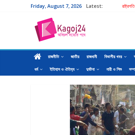
Friday, August 7, 2026
Latest:
রাষ্ট্রপ
একমাত্র
পরবর্তী 
গাজী নজ
শাহ মোহ
রাজনীতি
জাতীয়
রাজধানী
বিভাগীয় খবর
ধর্ম
ইতিহাস ও ঐতিহ্য
দুর্ঘটনা
নারী ও শিশু
সম্প