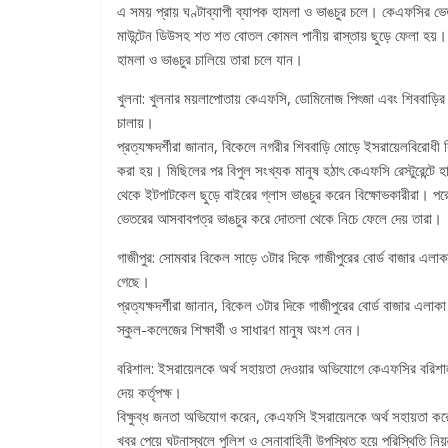
এ সময় প্রায় ঘণ্টাব্যাপী ব্যাপক হামলা ও ভাঙচুর চলে। কেএফসির ভ
মাউন্টেন ডিউসহ শত শত বোতল কোমল পানীয় রাস্তায় ছুড়ে ফেলা হয়। পর
হামলা ও ভাঙচুর চালিয়ে তারা চলে যান।
খুলনা: খুলনার ময়লাপোতায় কেএফসি, ডোমিনোজ পিৎজা এবং শিববাড়ির বাট
চালায়।
প্রত্যক্ষদর্শীরা জানান, বিকেলে নগরীর শিববাড়ি মোড়ে ইসরায়েলবির
করা হয়। মিছিলের পর বিপুল সংখ্যক মানুষ হঠাৎ কেএফসি রেস্টুরেন্টে
থেকে ইটপাটকেল ছুড়ে বাইরের গ্লাস ভাঙচুর করেন বিক্ষোভকারীরা। প
ভেতরের আসবাবপত্র ভাঙচুর করে দোতলা থেকে নিচে ফেলে দেয় তারা।
গাজীপুর: সোমবার বিকেল সাড়ে ৩টার দিকে গাজীপুরের বোর্ড বাজার এল
গেছে।
প্রত্যক্ষদর্শীরা জানান, বিকেল ৩টার দিকে গাজীপুরের বোর্ড বাজার এল
স্কুল-কলেজের শিক্ষার্থী ও সাধারণ মানুষ অংশ নেন।
বরিশাল: ইসরায়েলকে অর্থ সহায়তা দেওয়ার অভিযোগে কেএফসির বরিশাল ব
দেয় কর্তৃপক্ষ।
বিক্ষুব্ধ জনতা অভিযোগ করেন, কেএফসি ইসরায়েলকে অর্থ সহায়তা করে
খবর পেয়ে ঘটনাস্থলে পুলিশ ও সেনাবাহিনী উপস্থিত হয়ে পরিস্থিতি ন