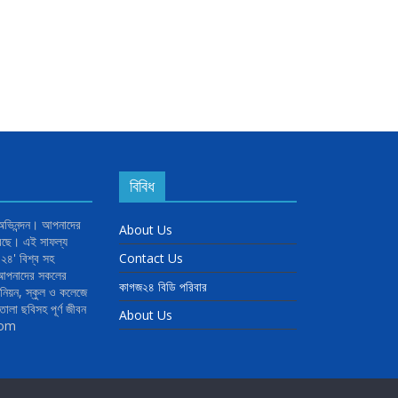
বিবিধ
 অভিনন্দন। আপনাদের
About Us
রেছে। এই সাফল্য
৪' বিশ্ব সহ
Contact Us
র আপনাদের সকলের
কাগজ২৪ বিডি পরিবার
িয়ন, স্কুল ও কলেজে
োলা ছবিসহ পূর্ণ জীবন
About Us
com