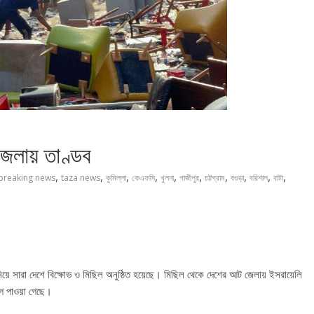
জেলায় তাণ্ডব
,
,
,
,
,
,
,
,
,
,
breaking news
taza news
কুমিল্লা
কেএফসি
খুলনা
গাজীপুর
চট্টগ্রাম
বগুড়া
বরিশাল
বাটা
নিয়ে সারা দেশে বিক্ষোভ ও মিছিল অনুষ্ঠিত হয়েছে। মিছিল থেকে দেশের আট জেলায় ইসরায়েলি
োগ পাওয়া গেছে।