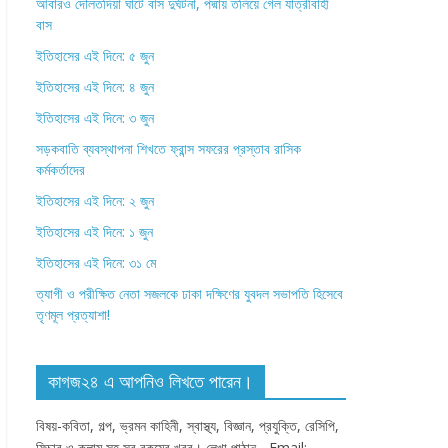
আবারও দৌলতদিয়া ঘাটে বাস দুর্ঘটনা, পদ্মায় তলিয়ে গেল যাত্রীবাহী
বাস
ইতিহাসের এই দিনে: ৫ জুন
ইতিহাসের এই দিনে: ৪ জুন
ইতিহাসের এই দিনে: ৩ জুন
সড়কবাতি ব্যবস্থাপনা শিখতে ফ্রান্স সফরের প্রস্তাব রাসিক
কর্মকর্তাদের
ইতিহাসের এই দিনে: ২ জুন
ইতিহাসের এই দিনে: ১ জুন
ইতিহাসের এই দিনে: ৩১ মে
ত্যাগী ও পরীক্ষিত নেতা সজলকে ঢাকা দক্ষিণের যুবদল সভাপতি হিসেবে
তৃণমূল প্রত্যাশা!
কাগজ২৪ এ আপনিও লিখতে পারেন।
বিষয়-কবিতা, গল্প, ভ্রমন কাহিনী, স্বাস্থ্য, বিজ্ঞান, প্রযুক্তি, রেসিপি,
ফিচার ও কলাম সহ সব রকমের খবর। লেখা পাঠান - Email: