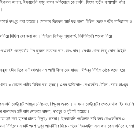
েদ ইকবাল জানান, ইসরায়েলি পণ্য রাখার অভিযোগে কেএফসি, পিৎজা হাটের পাশাপাশি কাঁচা
ে।
সাইনবোর্ড ভাঙচুর করা হয়েছে। সোমবার বিকেলে ‘মার্চ ফর গাজা’ মিছিল থেকে নগরীর নাসিরাবাদ ও
নিয়ে মিছিল বের করা হয়। মিছিলে বিভিন্ন প্ল্যাকার্ড, ফিলিস্তিনি পতাকা নিয়ে
 কেএফসি রেস্তোরাঁয় ঢিল ছুড়লে সামনের কাচ ভেঙে যায়। সেখান থেকে কিছু লোক জিইসি
তা। সন্ধ্যা ৬টার দিকে রানীরবাজার এম আলী টাওয়ারের সামনে বিভিন্ন মিছিল থেকে জড়ো হয়ে
ৈরি খাবার ও কোমল পানীয় বিক্রি করা হচ্ছে। এমন অভিযোগে কেএফসির টেবিল-চেয়ার ভাঙচুর
সি রেস্টুরেন্টে ভাঙচুর চালিয়েছে বিক্ষুব্ধ জনতা। এ সময় রেস্টুরেন্টের ভেতরে থাকা ইসরায়েলি
ন্দর বাজারসহ ৪টি বাটা শোরুমে হামলা, ভাঙচুর ও লুটপাট হয়েছে।
তে দুই দফা হামলা চালায় বিক্ষুব্ধ জনতা। ইসরায়েলি প্রতিষ্ঠান দাবি করে কেএফসিতে এ
 হওয়া মিছিলের একটি অংশ দুপুর আড়াইটার দিকে নগরের মিরবক্সটুলা এলাকায় কেএফসিতে হামলা