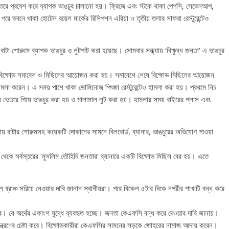
েতরে প্রবেশ করে ব্যাপক ভাঙচুর চালানো হয়। ফ্রিজে এবং স্টকে থাকা পেপসি, সেভেনআপ,
ে ভবনে থাকা হোটেল রয়েল মার্কের রিসিপশন এরিয়া ও তৃতীয় তলার সাফরা রেস্টুরেন্টেও
া শোরুমে ব্যাপক ভাঙচুর ও লুটপাট করা হয়েছে। সোমবার সন্ধ্যায় ‘বিক্ষুব্ধ জনতা’ এ ভাঙচুর
োধী বিক্ষোভ সমাবেশ ও মিছিলের আয়োজন করা হয়। সমাবেশে শেষে বিক্ষোভ মিছিলের আয়োজন
 হামলা করেন। এ সময় পাশে থাকা ডোমিনোজ পিৎজা রেস্টুরেন্টেও হামলা করা হয়। প্রথমে নিচ
রে ভেতরে গিয়ে ভাঙচুর করা হয় ও মালামাল লুট করা হয়। হামলার সময় বাইরের গ্লাস এবং
াকায় বাটার শোরুমসহ কয়েকটি দোকানের সামনে বিলবোর্ড, ব্যানার, ভাঙচুরের অভিযোগ পাওয়া
াকা থেকে সর্বস্তরের ‘মুসলিম তৌহিদি জনতার’ ব্যানারে একটি বিক্ষোভ মিছিল বের হয়। এতে
্রাঞ্চ সরিয়ে নেওয়ার দাবি জানান স্থানীয়রা। পরে বিকেল ৫টার দিকে নগরীর শাখাটি বন্ধ করে
। যে অর্থের একাংশ যুদ্ধে ব্যবহৃত হচ্ছে। জনতা কেএফসি বন্ধ করে দেওয়ার দাবি জানায়।
িয়ন্ত্রণের চেষ্টা করে। বিক্ষোভকারীরা কেএফসির সামনের সড়কে জোহরের নামাজ আদায় করেন।