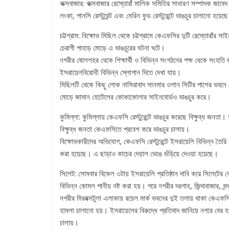
কক্সবাজার: কক্সবাজার রেস্তোরাঁ মালিক সমিতির সাধারণ সম্পাদক জাব
লংকা, পানসি রেস্টুরেন্ট এবং মেরিন ফুড রেস্টুরেন্টে ভাঙচুর চালানো হয়েছ
চট্টগ্রাম: বিক্ষোভ মিছিল থেকে চট্টগ্রামে কেএফসির দুটি রেস্তোরাঁর 
চেরাগী পাহাড় মোড়ে এ ভাঙচুরের ঘটনা ঘটে।
নগরীর ষোলশহর থেকে শিক্ষার্থী ও বিভিন্ন সংগঠনের পক্ষ থেকে সংহতি জা
ইসরায়েলবিরোধী বিভিন্ন স্লোগান দিতে দেখা যায়।
মিছিলটি থেকে কিছু লোক নাসিরাবাদ সানমার ওশান সিটির পাশের ভবনে
মোড়ে জামান হোটেলের কোকাকোলার সাইনবোর্ডও ভাঙচুর করে।
কুমিল্লা: কুমিল্লায় কেএফসি রেস্টুরেন্টে ভাঙচুর করেছে বিক্ষুব্ধ জন
বিক্ষুব্ধ জনতা কেএফসিতে প্রবেশ করে ভাঙচুর চালায়।
বিক্ষোভকারীদের অভিযোগ, কেএফসি রেস্টুরেন্টে ইসরায়েলি বিভিন্ন ত
করা হয়েছে। এ ছাড়াও কাচের দেয়াল ভেঙে গুঁড়িয়ে দেওয়া হয়েছে।
সিলেট: সোমবার বিকেল ৩টায় ইসরায়েলি প্রতিষ্ঠান দাবি করে সিলেটের কেএফ
বিভিন্ন কোমল পানীয় নষ্ট করা হয়। পরে নগরীর দরগাহ, জিন্দাবাজার, ব
নগরীর মিরবক্সটুলা এলাকায় রয়েল মার্ক ভবনের দুই তলায় থাকা কেএফসি
হামলা চালানো হয়। ইসরায়েলের বিরুদ্ধে প্রতিবাদ জানিয়ে নগরে বের
চালায়।