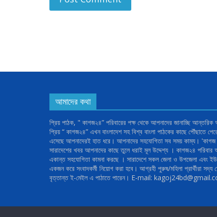
আমাদের কথা
প্রিয় পাঠক, " কাগজ২৪” পরিবারের পক্ষ থেকে আপনাদের জানাচ্ছি আন্তরিক
প্রিয় “ কাগজ২৪” এখন বাংলাদেশ সহ বিশ্ব বাংলা পাঠকের কাছে পৌঁছাতে পে
এসেছে আপনাদেরই হাত ধরে। আপনাদের সহযোগিতা সব সময় কাম্য। 'কাগজ ২
সারাদেশের খবর আপনাদের কাছে তুলে ধরাই মূল উদ্দেশ্য । কাগজ২৪ পরিবা
একান্ত সহযোগিতা কামনা করছে । সারাদেশে সকল জেলা ও উপজেলা এবং ইউন
একজন করে সংবাদকর্মী নিয়োগ করা হবে। আগ্রহী পুরুষ/মহিলা প্রার্থীরা সদ্য ত
বৃত্তান্ত ই-মেইল এ পাঠাতে পারেন। E-mail: kagoj24bd@gmail.