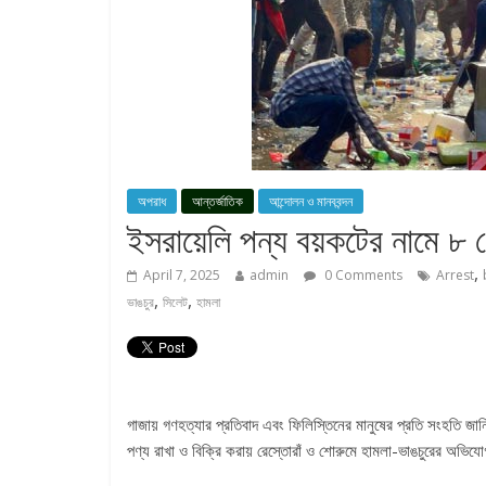
অপরাধ
আন্তর্জাতিক
আন্দোলন ও মানববন্দন
ইসরায়েলি পন্য বয়কটের নামে ৮ 
,
April 7, 2025
admin
0 Comments
Arrest
,
,
ভাঙচুর
সিলেট
হামলা
গাজায় গণহত্যার প্রতিবাদ এবং ফিলিস্তিনের মানুষের প্রতি সংহতি জা
পণ্য রাখা ও বিক্রি করায় রেস্তোরাঁ ও শোরুমে হামলা-ভাঙচুরের অভিয