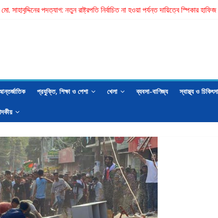
তি মো. সাহাবুদ্দিনের পদত্যাগ: নতুন রাষ্ট্রপতি নির্বাচিত না হওয়া পর্যন্ত দায়িত্বে স্পিকার হাফ
 ছেলের ছুরিকাঘাতে প্রাণ গেল মা-বাবার
রাষ্ট্রপতির নাম ঠিক হবে বিএনপির স্থায়ী কমিটির বৈঠকে: মির্জা ফখরুল
রুলকে ঘিরে বিতর্কে বিব্রত জামায়াত
াম্মদ ইমরান এর লেখা- বিচার চাই
আন্তর্জাতিক
প্রযুক্তি, শিক্ষা ও পেশা
খেলা
ব্যবসা-বাণিজ্য
স্বাস্থ্য ও চিকিৎস
াদকীয়