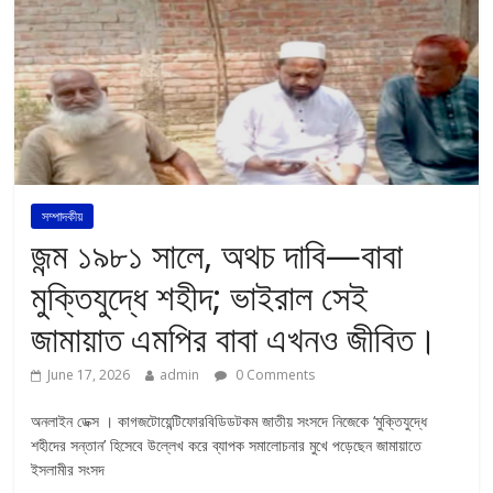
সম্পাদকীয়
জন্ম ১৯৮১ সালে, অথচ দাবি—বাবা
মুক্তিযুদ্ধে শহীদ; ভাইরাল সেই
জামায়াত এমপির বাবা এখনও জীবিত।
June 17, 2026
admin
0 Comments
অনলাইন ডেক্স । কাগজটোয়েন্টিফোরবিডিডটকম জাতীয় সংসদে নিজেকে ‘মুক্তিযুদ্ধে
শহীদের সন্তান’ হিসেবে উল্লেখ করে ব্যাপক সমালোচনার মুখে পড়েছেন জামায়াতে
ইসলামীর সংসদ