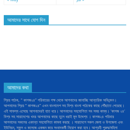
আমাদের সাথে যোগ দিন
আমাদের কথা
প্রিয় পাঠক, " কাগজ২৪” পরিবারের পক্ষ থেকে আপনাদের জানাচ্ছি আন্তরিক অভিনন্দন।
আপনাদের প্রিয় “ কাগজ২৪” এখন বাংলাদেশ সহ বিশ্ব বাংলা পাঠকের কাছে পৌঁছাতে পেরেছে।
এই সাফল্য এসেছে আপনাদেরই হাত ধরে। আপনাদের সহযোগিতা সব সময় কাম্য। 'কাগজ ২৪'
বিশ্ব সহ সারাদেশের খবর আপনাদের কাছে তুলে ধরাই মূল উদ্দেশ্য । কাগজ২৪ পরিবার
আপনাদের সকলের একান্ত সহযোগিতা কামনা করছে । সারাদেশে সকল জেলা ও উপজেলা এবং
ইউনিয়ন, স্কুল ও কলেজে একজন করে সংবাদকর্মী নিয়োগ করা হবে। আগ্রহী পুরুষ/মহিলা