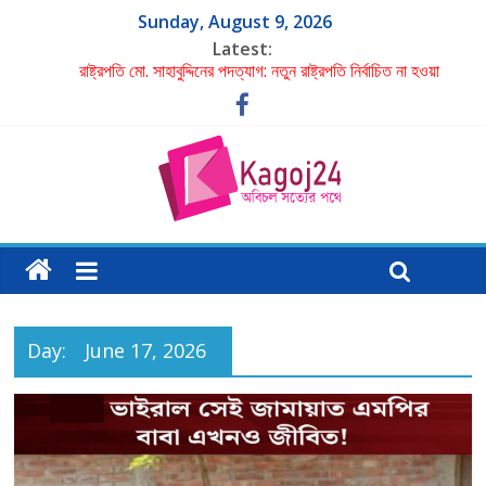
Sunday, August 9, 2026
Latest:
রাষ্ট্রপতি মো. সাহাবুদ্দিনের পদত্যাগ: নতুন রাষ্ট্রপতি নির্বাচিত না হওয়া
পর্যন্ত দায়িত্বে স্পিকার হাফিজ উদ্দিন আহমদ
একমাত্র ছেলের ছুরিকাঘাতে প্রাণ গেল মা-বাবার
পরবর্তী রাষ্ট্রপতির নাম ঠিক হবে বিএনপির স্থায়ী কমিটির বৈঠকে: মির্জা
ফখরুল
গাজী নজরুলকে ঘিরে বিতর্কে বিব্রত জামায়াত
শাহ মোহাম্মদ ইমরান এর লেখা- বিচার চাই
Day:
June 17, 2026