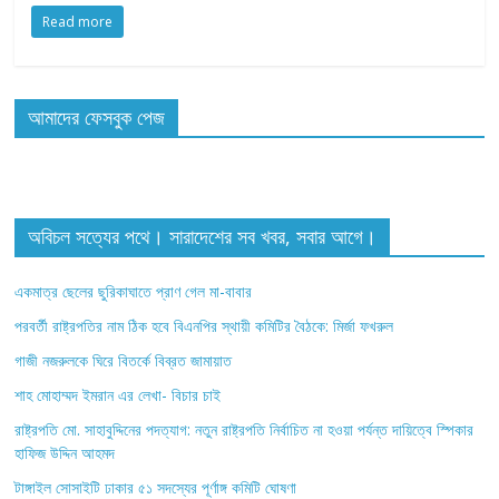
Read more
আমাদের ফেসবুক পেজ
অবিচল সত্যের পথে। সারাদেশের সব খবর, সবার আগে।
একমাত্র ছেলের ছুরিকাঘাতে প্রাণ গেল মা-বাবার
পরবর্তী রাষ্ট্রপতির নাম ঠিক হবে বিএনপির স্থায়ী কমিটির বৈঠকে: মির্জা ফখরুল
গাজী নজরুলকে ঘিরে বিতর্কে বিব্রত জামায়াত
শাহ মোহাম্মদ ইমরান এর লেখা- বিচার চাই
রাষ্ট্রপতি মো. সাহাবুদ্দিনের পদত্যাগ: নতুন রাষ্ট্রপতি নির্বাচিত না হওয়া পর্যন্ত দায়িত্বে স্পিকার
হাফিজ উদ্দিন আহমদ
টাঙ্গাইল সোসাইটি ঢাকার ৫১ সদস্যের পূর্ণাঙ্গ কমিটি ঘোষণা