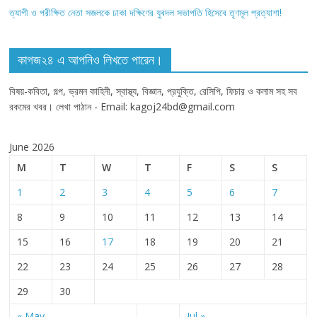
ত্যাগী ও পরীক্ষিত নেতা সজলকে ঢাকা দক্ষিণের যুবদল সভাপতি হিসেবে তৃণমূল প্রত্যাশা!
কাগজ২৪ এ আপনিও লিখতে পারেন।
বিষয়-কবিতা, গল্প, ভ্রমন কাহিনী, স্বাস্থ্য, বিজ্ঞান, প্রযুক্তি, রেসিপি, ফিচার ও কলাম সহ সব
রকমের খবর। লেখা পাঠান - Email: kagoj24bd@gmail.com
June 2026
M
T
W
T
F
S
S
1
2
3
4
5
6
7
8
9
10
11
12
13
14
15
16
17
18
19
20
21
22
23
24
25
26
27
28
29
30
« May
Jul »