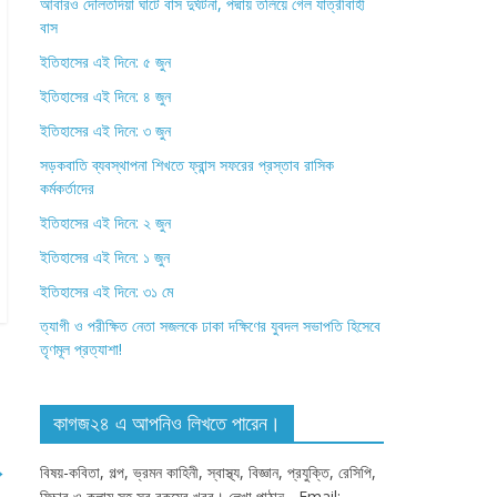
আবারও দৌলতদিয়া ঘাটে বাস দুর্ঘটনা, পদ্মায় তলিয়ে গেল যাত্রীবাহী
বাস
ইতিহাসের এই দিনে: ৫ জুন
ইতিহাসের এই দিনে: ৪ জুন
ইতিহাসের এই দিনে: ৩ জুন
সড়কবাতি ব্যবস্থাপনা শিখতে ফ্রান্স সফরের প্রস্তাব রাসিক
কর্মকর্তাদের
ইতিহাসের এই দিনে: ২ জুন
ইতিহাসের এই দিনে: ১ জুন
ইতিহাসের এই দিনে: ৩১ মে
ত্যাগী ও পরীক্ষিত নেতা সজলকে ঢাকা দক্ষিণের যুবদল সভাপতি হিসেবে
তৃণমূল প্রত্যাশা!
কাগজ২৪ এ আপনিও লিখতে পারেন।
→
বিষয়-কবিতা, গল্প, ভ্রমন কাহিনী, স্বাস্থ্য, বিজ্ঞান, প্রযুক্তি, রেসিপি,
ফিচার ও কলাম সহ সব রকমের খবর। লেখা পাঠান - Email: