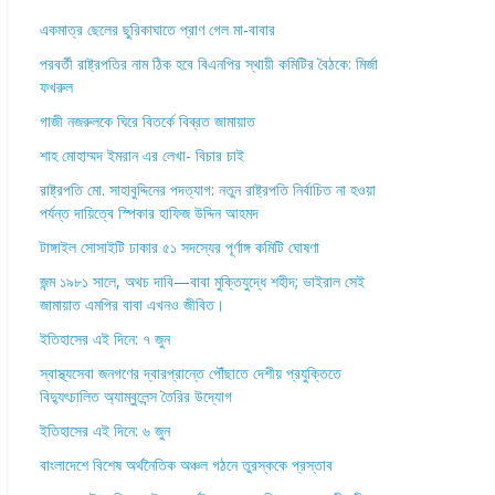
একমাত্র ছেলের ছুরিকাঘাতে প্রাণ গেল মা-বাবার
পরবর্তী রাষ্ট্রপতির নাম ঠিক হবে বিএনপির স্থায়ী কমিটির বৈঠকে: মির্জা
ফখরুল
গাজী নজরুলকে ঘিরে বিতর্কে বিব্রত জামায়াত
শাহ মোহাম্মদ ইমরান এর লেখা- বিচার চাই
রাষ্ট্রপতি মো. সাহাবুদ্দিনের পদত্যাগ: নতুন রাষ্ট্রপতি নির্বাচিত না হওয়া
পর্যন্ত দায়িত্বে স্পিকার হাফিজ উদ্দিন আহমদ
টাঙ্গাইল সোসাইটি ঢাকার ৫১ সদস্যের পূর্ণাঙ্গ কমিটি ঘোষণা
জন্ম ১৯৮১ সালে, অথচ দাবি—বাবা মুক্তিযুদ্ধে শহীদ; ভাইরাল সেই
জামায়াত এমপির বাবা এখনও জীবিত।
ইতিহাসের এই দিনে: ৭ জুন
স্বাস্থ্যসেবা জনগণের দ্বারপ্রান্তে পৌঁছাতে দেশীয় প্রযুক্তিতে
বিদ্যুৎচালিত অ্যাম্বুলেন্স তৈরির উদ্যোগ
ইতিহাসের এই দিনে: ৬ জুন
বাংলাদেশে বিশেষ অর্থনৈতিক অঞ্চল গঠনে তুরস্ককে প্রস্তাব