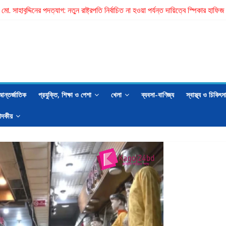
তি মো. সাহাবুদ্দিনের পদত্যাগ: নতুন রাষ্ট্রপতি নির্বাচিত না হওয়া পর্যন্ত দায়িত্বে স্পিকার হাফ
 ছেলের ছুরিকাঘাতে প্রাণ গেল মা-বাবার
রাষ্ট্রপতির নাম ঠিক হবে বিএনপির স্থায়ী কমিটির বৈঠকে: মির্জা ফখরুল
রুলকে ঘিরে বিতর্কে বিব্রত জামায়াত
াম্মদ ইমরান এর লেখা- বিচার চাই
আন্তর্জাতিক
প্রযুক্তি, শিক্ষা ও পেশা
খেলা
ব্যবসা-বাণিজ্য
স্বাস্থ্য ও চিকিৎস
াদকীয়