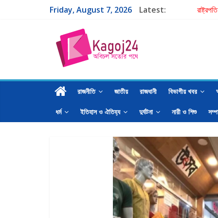
Friday, August 7, 2026
Latest:
রাষ্ট্রপ
একমাত্র
পরবর্তী 
গাজী নজ
শাহ মোহ
রাজনীতি
জাতীয়
রাজধানী
বিভাগীয় খবর
ধর্ম
ইতিহাস ও ঐতিহ্য
দুর্ঘটনা
নারী ও শিশু
সম্প