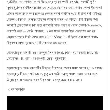
ব্যাটালিয়নের স্পেশাল কোম্পানীর ভারপ্রাপ্ত কোম্পানী কমান্ডার, সহকারী পুলিশ
সুপার মুহাম্মদ মহিউদ্দিন মিরাজ এর নেতৃত্বে র‌্যাব-১২ এর স্পেশাল কোম্পানীর একটি
চৌকষ আভিযানিক দল সিরাজগঞ্জ জেলার সলঙ্গা থানাধীন বগুড়া টু ঢাকা গামী হাইওয়ে
রোডের গোলকপুর গ্রামস্থ তাহমিদ ডায়নামা মটরস এর সামনে পাঁকা রাস্তার উপর
অস্থায়ী চেকপোস্ট স্থাপন করে পণ্যবাহী ট্রাক যাহার নং-ঢাকা মেট্রো-ট-১৬-৮৩৯১
তল্লাশী করে ২০ কেজি গাঁজাসহ ০১ জন মাদক ব্যবসায়ীকে গ্রেফতার করা হয়।
এছাড়াও তাহার নিকট থেকে নগদ ৪,৮০০/-টাকা, ০১ টি ট্রাক এবং মাদক ক্রয়-
বিক্রয়ের কাজে ব্যবহৃত ০১ টি মোবাইল জব্দ করা হয়।
গ্রেফতারকৃত আসামী- মোঃ রফিকুর ইসলাম (৫২), পিতা- মৃত আনছার মিয়া, সাং-
তেইলানির পার, থানা- নাগেরশ্বরী, জেলা- কুড়িগ্রাম।
গ্রেফতারকৃত মাদক ব্যবসায়ীর বিরুদ্ধে সিরাজগঞ্জ জেলার সলঙ্গা থানায় ২০১৮ সালের
মাদকদ্রব্য নিয়ন্ত্রণ আইনের ৩৬(১) এর সরনী ১৯(গ) ধারায় মামলা দায়ের করত
উদ্ধারকৃত আলামতসহ তাকে উক্ত থানায় হস্তান্তর করা হয়েছে।
-প্রেস বিজ্ঞপ্তি।