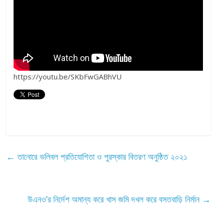
https://youtu.be/SKbFwGABhVU
←
তানোরে ভলিবল প্রতিযোগিতা ও পুরস্কার বিতরণ অনুষ্ঠিত ২০২১
উএনও’র নির্দেশ অমান্য করে খাস জমি দখল করে বসতবাড়ি নির্মান
→