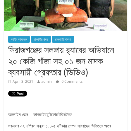
আইন আদালত
বিভাগীয় খবর
রাজশাহী বিভাগ
সিরাজগঞ্জের সলঙ্গায় র‌্যাবের অভিযানে
২০ কেজি গাঁজা সহ ০১ জন মাদক
ব্যবসায়ী গ্রেফতার (ভিডিও)
April 3, 2021
admin
0 Comments
অনলাইন ডেক্স । কাগজটোয়েন্টিফোরবিডিডটকম
শুক্রবার ০২ এপ্রিল সন্ধ্যা ১৮.০৫ ঘটিকায় গোপন সাংবাদের ভিত্তিতে অত্র