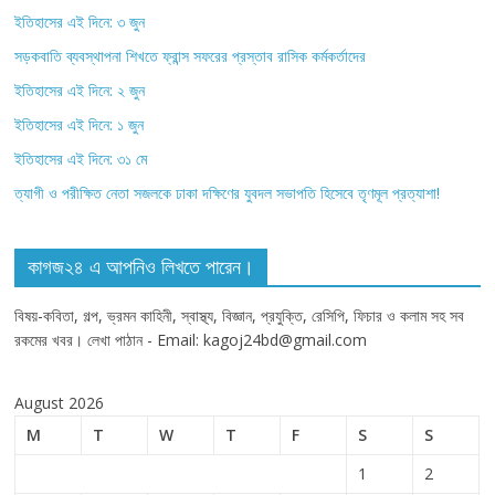
ইতিহাসের এই দিনে: ৩ জুন
সড়কবাতি ব্যবস্থাপনা শিখতে ফ্রান্স সফরের প্রস্তাব রাসিক কর্মকর্তাদের
ইতিহাসের এই দিনে: ২ জুন
ইতিহাসের এই দিনে: ১ জুন
ইতিহাসের এই দিনে: ৩১ মে
ত্যাগী ও পরীক্ষিত নেতা সজলকে ঢাকা দক্ষিণের যুবদল সভাপতি হিসেবে তৃণমূল প্রত্যাশা!
কাগজ২৪ এ আপনিও লিখতে পারেন।
বিষয়-কবিতা, গল্প, ভ্রমন কাহিনী, স্বাস্থ্য, বিজ্ঞান, প্রযুক্তি, রেসিপি, ফিচার ও কলাম সহ সব
রকমের খবর। লেখা পাঠান - Email: kagoj24bd@gmail.com
August 2026
M
T
W
T
F
S
S
1
2