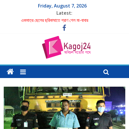
Friday, August 7, 2026
Latest:
একমাত্র ছেলের ছুরিকাঘাতে প্রাণ গেল মা-বাবার
পরবর্তী রাষ্ট্রপতির নাম ঠিক হবে বিএনপির স্থায়ী কমিটির বৈঠকে: মির্জা
ফখরুল
গাজী নজরুলকে ঘিরে বিতর্কে বিব্রত জামায়াত
শাহ মোহাম্মদ ইমরান এর লেখা- বিচার চাই
রাষ্ট্রপতি মো. সাহাবুদ্দিনের পদত্যাগ: নতুন রাষ্ট্রপতি নির্বাচিত না হওয়া
পর্যন্ত দায়িত্বে স্পিকার হাফিজ উদ্দিন আহমদ