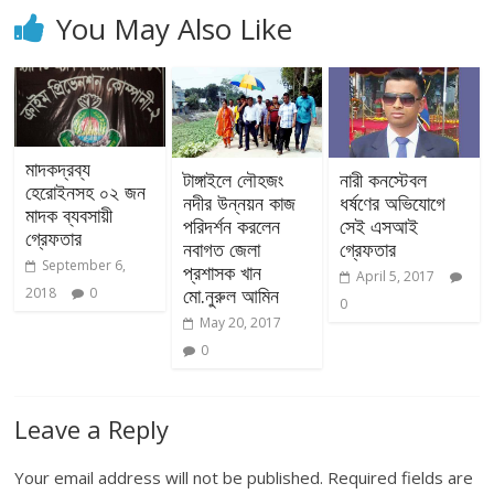
You May Also Like
মাদকদ্রব্য
টাঙ্গাইলে লৌহজং
নারী কনস্টেবল
হেরোইনসহ ০২ জন
নদীর উন্নয়ন কাজ
ধর্ষণের অভিযোগে
মাদক ব্যবসায়ী
পরিদর্শন করলেন
সেই এসআই
গ্রেফতার
নবাগত জেলা
গ্রেফতার
September 6,
প্রশাসক খান
April 5, 2017
মো.নুরুল আমিন
2018
0
0
May 20, 2017
0
Leave a Reply
Your email address will not be published.
Required fields are