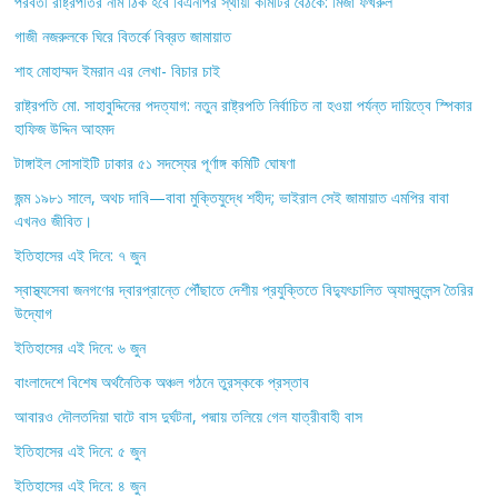
পরবর্তী রাষ্ট্রপতির নাম ঠিক হবে বিএনপির স্থায়ী কমিটির বৈঠকে: মির্জা ফখরুল
গাজী নজরুলকে ঘিরে বিতর্কে বিব্রত জামায়াত
শাহ মোহাম্মদ ইমরান এর লেখা- বিচার চাই
রাষ্ট্রপতি মো. সাহাবুদ্দিনের পদত্যাগ: নতুন রাষ্ট্রপতি নির্বাচিত না হওয়া পর্যন্ত দায়িত্বে স্পিকার
হাফিজ উদ্দিন আহমদ
টাঙ্গাইল সোসাইটি ঢাকার ৫১ সদস্যের পূর্ণাঙ্গ কমিটি ঘোষণা
জন্ম ১৯৮১ সালে, অথচ দাবি—বাবা মুক্তিযুদ্ধে শহীদ; ভাইরাল সেই জামায়াত এমপির বাবা
এখনও জীবিত।
ইতিহাসের এই দিনে: ৭ জুন
স্বাস্থ্যসেবা জনগণের দ্বারপ্রান্তে পৌঁছাতে দেশীয় প্রযুক্তিতে বিদ্যুৎচালিত অ্যাম্বুলেন্স তৈরির
উদ্যোগ
ইতিহাসের এই দিনে: ৬ জুন
বাংলাদেশে বিশেষ অর্থনৈতিক অঞ্চল গঠনে তুরস্ককে প্রস্তাব
আবারও দৌলতদিয়া ঘাটে বাস দুর্ঘটনা, পদ্মায় তলিয়ে গেল যাত্রীবাহী বাস
ইতিহাসের এই দিনে: ৫ জুন
ইতিহাসের এই দিনে: ৪ জুন